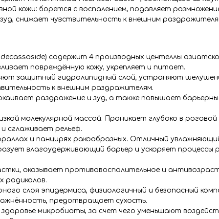
ной кожи: борется с воспалением, подавляет размножени
 зуд, снижает чувствительность к внешним раздражителя
d, Madecassoside) содержит 4 производных центеллы азиатск
ливает повреждённую кожу, укрепляет и питает.
ляют защитный гидролипидный слой, устраняют шелушени
вительность к внешним раздражителям.
покаивает раздражение и зуд, а также повышает барьерны
зкой молекулярной массой. Проникает глубоко в роговой 
и сглаживает рельеф.
ораллах и панцирях ракообразных. Отличный увлажняющий
азует влагоудерживающий барьер и ускоряет процессы р
стки, оказывает противовоспалительное и антивозраст
 радикалов.
ного слоя эпидермиса, физиологичный и безопасный комп
лажнённость, предотвращает сухость.
доровье микробиоты, за счёт чего уменьшают воздейст