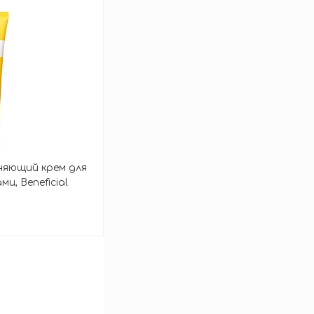
зину
яющий крем для
и, Beneficial
зину