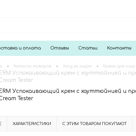
ставка и оплата
Отзывы
Статьи
Контакты
•
•
•
а
Каталог товаров
Уход за лицом
Кремы для лица
RM Успокаивающий крем с хауттюйнией и пробио
Cream Tester
RM Успокаивающий крем с хауттюйнией и пробио
Cream Tester
Е
ХАРАКТЕРИСТИКИ
С ЭТИМ ТОВАРОМ ПОКУПАЮТ