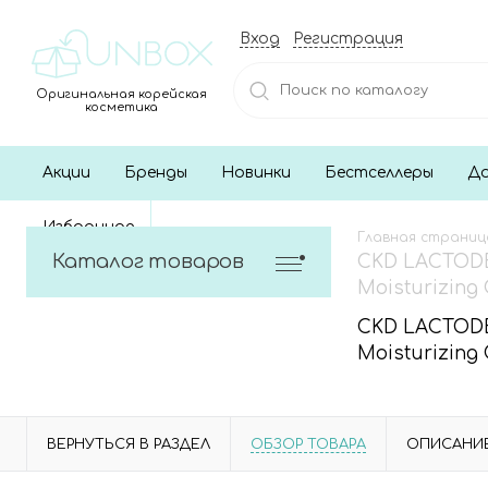
Вход
Регистрация
Оригинальная корейская
косметика
Акции
Бренды
Новинки
Бестселлеры
До
Избранное
Главная страниц
Каталог товаров
CKD LACTODE
Moisturizing 
CKD LACTODE
Moisturizing 
ВЕРНУТЬСЯ В РАЗДЕЛ
ОБЗОР ТОВАРА
ОПИСАНИ