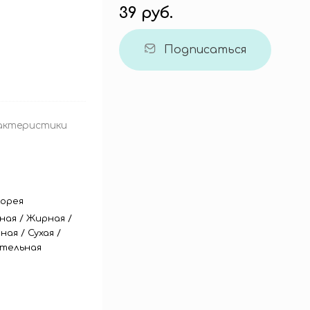
39 руб.
Подписаться
актеристики
орея
ная
/
Жирная
/
ная
/
Сухая
/
тельная