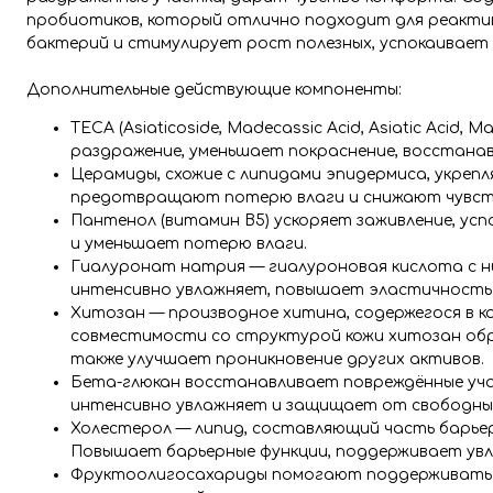
пробиотиков, который отлично подходит для реактив
бактерий и стимулирует рост полезных, успокаивает
Дополнительные действующие компоненты:
TECA (Asiaticoside, Madecassic Acid, Asiatic Aci
раздражение, уменьшает покраснение, восстанав
Церамиды, схожие с липидами эпидермиса, укреп
предотвращают потерю влаги и снижают чувст
Пантенол (витамин B5) ускоряет заживление, ус
и уменьшает потерю влаги.
Гиалуронат натрия — гиалуроновая кислота с ни
интенсивно увлажняет, повышает эластичность 
Хитозан — производное хитина, содержегося в к
совместимости со структурой кожи хитозан обр
также улучшает проникновение других активов.
Бета-глюкан восстанавливает повреждённые уча
интенсивно увлажняет и защищает от свободных
Холестерол — липид, составляющий часть барьер
Повышает барьерные функции, поддерживает ув
Фруктоолигосахариды помогают поддерживать з