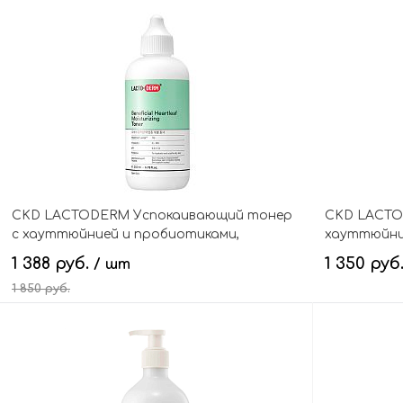
В корзину
CKD LACTODERM Успокаивающий тонер
CKD LACTO
с хауттюйнией и пробиотиками,
хауттюйние
Beneficial Heartleaf Moisturizing Toner
Heartleaf M
1 388 руб.
1 350 руб
/ шт
1 850 руб.
В корзину