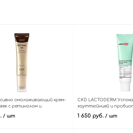
сивно омолаживающий крем-
CKD LACTODERM Успока
 век с ретинолом и
хауттюйнией и пробиоти
м, Retinal 5X Guasha Eye
Heartleaf Moisturizing C
б.
1 650 руб.
/ шт
/ шт