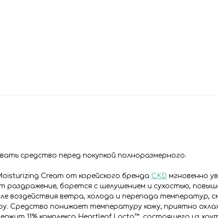
овать средство перед покупкой полноразмерного.
Moisturizing Cream от корейского бренда
CKD
мгновенно у
т раздражение, борется с шелушением и сухостью, повы
осле воздействия ветра, холода и перепада температур, 
ру. Средство понижает температуру кожу, приятно охла
ржит 11% комплекса Heartleaf Lacto™, состоящего из ха