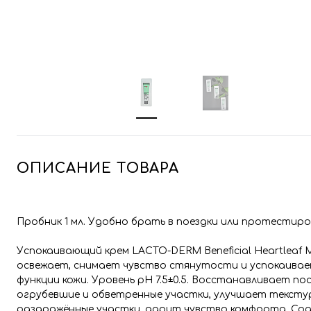
ОПИСАНИЕ ТОВАРА
Пробник 1 мл. Удобно брать в поездки или протестир
Успокаивающий крем LACTO-DERM Beneficial Heartleaf 
освежает, снимает чувство стянутости и успокаивае
функции кожи. Уровень pH 7.5±0.5. Восстанавливает п
огрубевшие и обветренные участки, улучшает тексту
раздражённые участки, дарит чувство комфорта. Соде