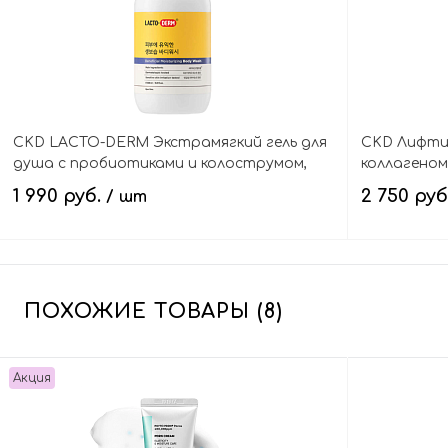
CKD LACTO-DERM Экстрамягкий гель для
CKD Лифти
душа с пробиотиками и колострумом,
коллагеном
Beneficial Moisturizing Body Wash
Collagen Gu
1 990 руб.
2 750 руб
/ шт
В корзину
ПОХОЖИЕ ТОВАРЫ (8)
Акция