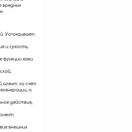
е вредных
м.
ой. Успокаивает
е и сухость,
е функции кожи
слой,
 агент: за счёт
егенерации, а
ное действие,
онент.
вие внешних