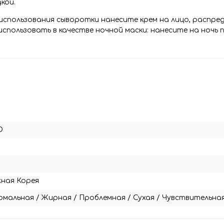
кой.
использования сыворотки нанесите крем на лицо, распре
использовать в качестве ночной маски: нанесите на ночь 
D
ная Корея
рмальная
/
Жирная
/
Проблемная
/
Сухая
/
Чувствительна