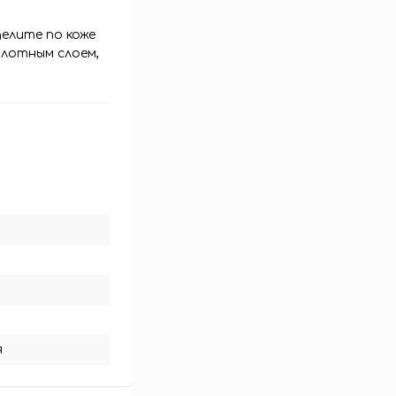
делите по коже
плотным слоем,
я