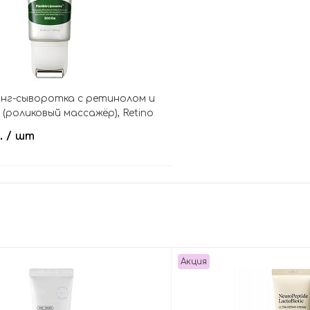
нг-сыворотка с ретинолом и
 (роликовый массажёр), Retino
asha Lifting Serum
.
/ шт
В корзину
Акция