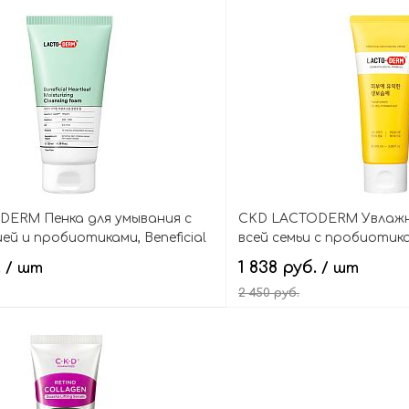
В корзину
В кор
DERM Пенка для умывания с
CKD LACTODERM Увлажн
й и пробиотиками, Beneficial
всей семьи с пробиотикам
oisturizing Cleansing Foam
Moisturizing Cream
.
1 838 руб.
/ шт
/ шт
2 450 руб.
В корзину
В кор