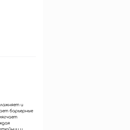
влажняет и
шает барьерные
смягчает
ждая
уттюйнии и