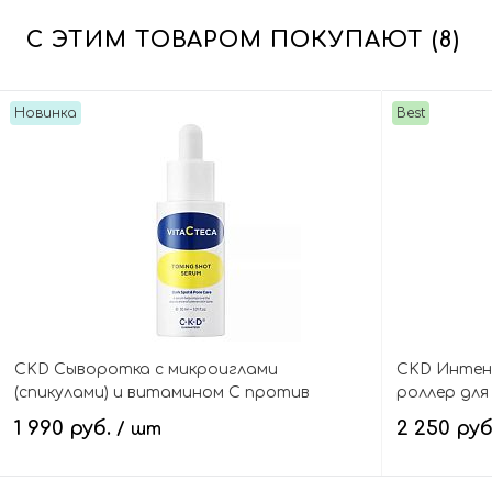
С ЭТИМ ТОВАРОМ ПОКУПАЮТ (8)
Новинка
Best
CKD Сыворотка с микроиглами
CKD Интен
(спикулами) и витамином С против
роллер для
пигментации и пост-акне, Vita C Teca
Волюфилино
1 990 руб.
2 250 ру
/ шт
Toning Shot Serum
Cream