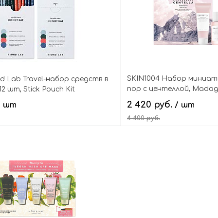
SKIN1004 Набор миниат
nd Lab Travel-набор средств в
пор с центеллой, Madag
2 шт, Stick Pouch Kit
Poremizing Travel Kit
2 420 руб.
/ шт
/ шт
4 400 руб.
В корзину
В кор