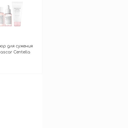
юр для сужения
ascar Centella
зину