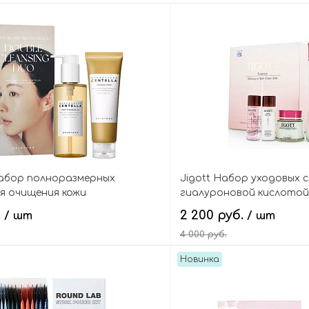
Набор полноразмерных
Jigott Набор уходовых 
я очищения кожи
гиалуроновой кислотой 
ное масло+пенка), Madagascar
skin care 3set
.
2 200 руб.
/ шт
/ шт
uble Cleansing Duo
4 000 руб.
Новинка
В корзину
В кор