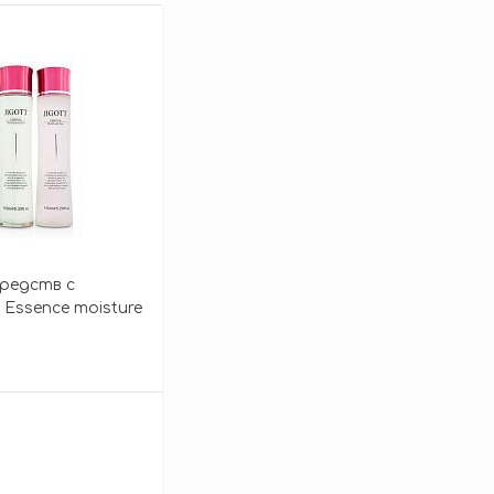
средств с
Essence moisture
зину