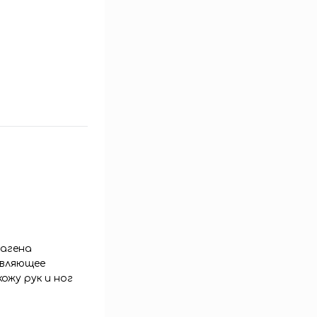
лагена
ивляющее
жу рук и ног