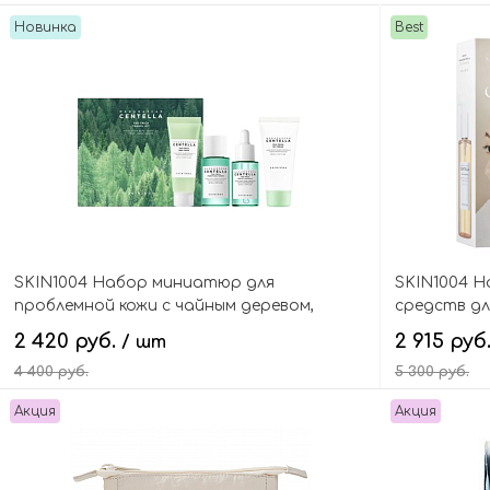
Новинка
Best
SKIN1004 Набор миниатюр для
SKIN1004 
проблемной кожи с чайным деревом,
средств дл
Madagascar Centella Tea-Trica Travel Kit
(гидрофиль
2 420 руб.
2 915 руб
/ шт
Centella Do
4 400 руб.
5 300 руб.
Акция
Акция
В корзину