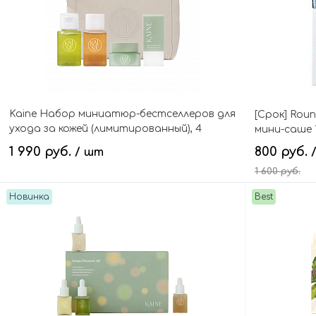
Kaine Набор миниатюр-бестселлеров для
[Срок] Rou
ухода за кожей (лимитированный), 4
мини-саше 1
средства+косметичка, Travel Kit Mini
1 990 руб.
800 руб.
/ шт
1 600 руб.
Новинка
Best
В корзину