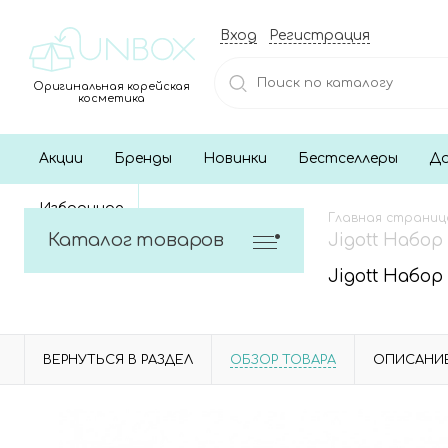
Вход
Регистрация
Оригинальная корейская
косметика
Акции
Бренды
Новинки
Бестселлеры
До
Избранное
Главная страниц
Каталог товаров
Jigott Набор 
Jigott Набор 
ВЕРНУТЬСЯ В РАЗДЕЛ
ОБЗОР ТОВАРА
ОПИСАНИ