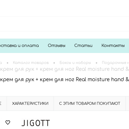
ставка и оплата
Отзывы
Статьи
Контакты
•
•
•
а
Каталог товаров
Боксы и наборы
Подарочные 
крем для рук + крем для ног Real moisture hand &
крем для рук + крем для ног Real moisture hand &
Е
ХАРАКТЕРИСТИКИ
С ЭТИМ ТОВАРОМ ПОКУПАЮТ