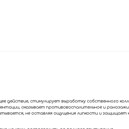
ее действие, стимулирует выработку собственного кол
гментации, оказывает противовоспалительное и ранозаж
ывается, не оставляя ощущения липкости и защищает ко