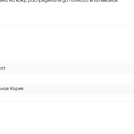
ема на кожу, распределить до полного впитывания.
ott
ная Корея