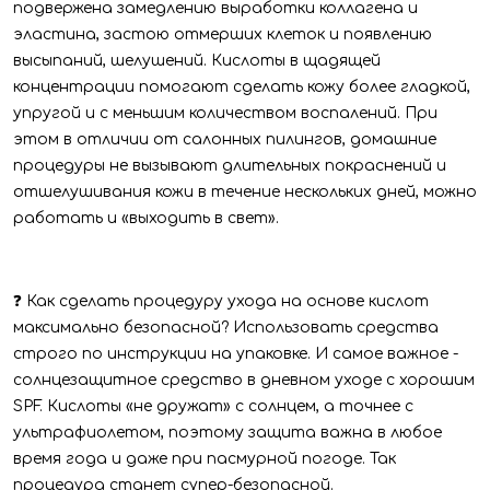
подвержена замедлению выработки коллагена и
эластина, застою отмерших клеток и появлению
высыпаний, шелушений. Кислоты в щадящей
концентрации помогают сделать кожу более гладкой,
упругой и с меньшим количеством воспалений. При
этом в отличии от салонных пилингов, домашние
процедуры не вызывают длительных покраснений и
отшелушивания кожи в течение нескольких дней, можно
работать и «выходить в свет».
❓ Как сделать процедуру ухода на основе кислот
максимально безопасной? Использовать средства
строго по инструкции на упаковке. И самое важное -
солнцезащитное средство в дневном уходе с хорошим
SPF. Кислоты «не дружат» с солнцем, а точнее с
ультрафиолетом, поэтому защита важна в любое
время года и даже при пасмурной погоде. Так
процедура станет супер-безопасной.