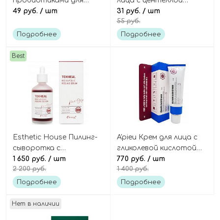
пробиотиками для
лица с центеллой
очищения кожи
49 руб.
/ шт
пирамидка Cica farm
31 руб.
/ шт
55 руб.
(пирамидка) LHA
baking powder pore
Clear&bright skin peeling
scrub
Подробнее
Подробнее
gel mini
Best
Esthetic House Пилинг-
A'pieu Крем для лица с
сыворотка с
гликолевой кислотой
кислотами Toxheal red
1 650 руб.
/ шт
Glycolic acid cream
770 руб.
/ шт
2 200 руб.
1 400 руб.
glycol peeling serum
Подробнее
Подробнее
Нет в наличии