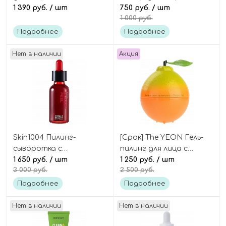
травами, Original Herb
1 390 руб.
/ шт
кислотами Toxheal Red
750 руб.
/ шт
1 000 руб.
Wormwood Calming
Glycolic AHA, BHA, PHA
Toner
Toner
Подробнее
Подробнее
Нет в наличии
Акция
Skin1004 Пилинг-
[Срок] The YEON Гель-
сыворотка с
пилинг для лица с
кислотами «кровавая»
1 650 руб.
/ шт
мандарином и
1 250 руб.
/ шт
3 000 руб.
2 500 руб.
Zombie beauty bloody
кислотами Vita7 energy
peel
peeling gel
Подробнее
Подробнее
Нет в наличии
Нет в наличии