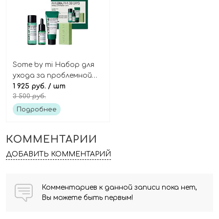
Some by mi Набор для
ухода за проблемной
кожей с кислотами AHA
1 925 руб.
/ шт
3 500 руб.
BHA PHA 30 days miracle
starter kit
Подробнее
КОММЕНТАРИИ
ДОБАВИТЬ КОММЕНТАРИЙ
Комментариев к данной записи пока нет,
Вы можете быть первым!