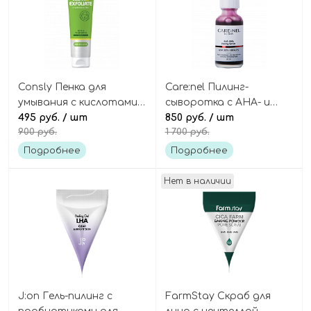
Consly Пенка для
Care:nel Пилинг-
умывания с кислотами
сыворотка с AHA- и
отшелушивающая AHA
495 руб.
/ шт
BHA-кислотами
850 руб.
/ шт
900 руб.
1 700 руб.
BHA PHA Cleansing
«кровавая» AHA BHA
foam clean&exfoliate
peeling serum
Подробнее
Подробнее
Нет в наличии
J:on Гель-пилинг с
FarmStay Скраб для