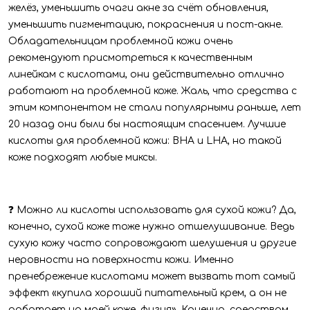
желёз, уменьшить очаги акне за счёт обновления,
уменьшить пигментацию, покраснения и пост-акне.
Обладательницам проблемной кожи очень
рекомендуют присмотреться к качественным
линейкам с кислотами, они действительно отлично
работают на проблемной коже. Жаль, что средства с
этим компонентом не стали популярными раньше, лет
20 назад они были бы настоящим спасением. Лучшие
кислоты для проблемной кожи: BHA и LHA, но такой
коже подходят любые миксы.
❓ Можно ли кислоты использовать для сухой кожи? Да,
конечно, сухой коже тоже нужно отшелушивание. Ведь
сухую кожу часто сопровождают шелушения и другие
неровности на поверхности кожи. Именно
пренебрежение кислотами может вызвать тот самый
эффект «купила хороший питательный крем, а он не
работает на моей коже, фигня». Конечно, средствам