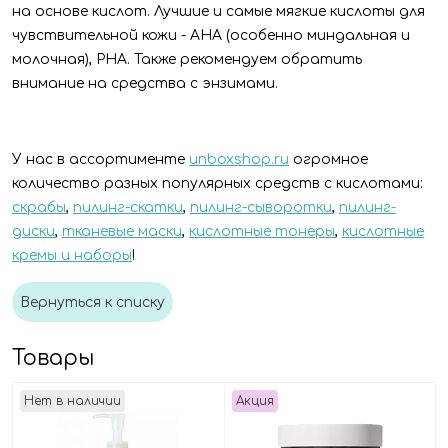
на основе кислот. Лучшие и самые мягкие кислоты для
чувствительной кожи - AHA (особенно миндальная и
молочная), PHA. Также рекомендуем обратить
внимание на средства с энзимами.
У нас в ассортименте
unboxshop.ru
огромное
количество разных популярных средств с кислотами:
скрабы
,
пилинг-скатки
,
пилинг-сыворотки
,
пилинг-
диски
,
тканевые маски
,
кислотные тонеры
,
кислотные
кремы и наборы
!
Вернуться к списку
Товары
Нет в наличии
Акция