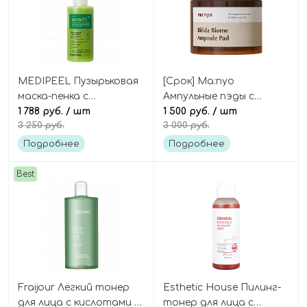
MEDIPEEL Пузырьковая
[Срок] Ma:nyo
маска-пенка с
Ампульные пэды с
кислотами и центеллой
1 788 руб.
/ шт
бифидобактериями и
1 500 руб.
/ шт
3 250 руб.
3 000 руб.
для очищения кожи,
кислотами, 70 шт,
Phyto Cica-Nol B5 AHA
Bifida Biome Ampoule
Подробнее
Подробнее
BHA Vitamin Calming O2
Pad
Deep Cleanser
Best
Fraijour Лёгкий тонер
Esthetic House Пилинг-
для лица с кислотами и
тонер для лица с