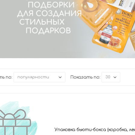
ь по:
Показать по:
популярности
30
Упаковка бьюти-бокса (коробка, л