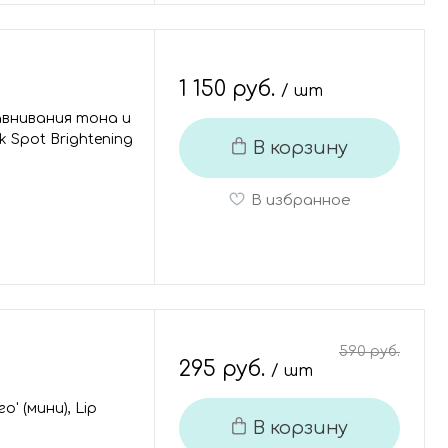
1 150 руб.
/ шт
авнивания тона и
k Spot Brightening
В корзину
В избранное
590 руб.
295 руб.
/ шт
' (мини), Lip
В корзину