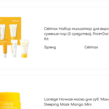
Celimax Набор миниатюр для выр
сужения пор (3 средства), Pore+Dar
Kit
Бренд
Celimax
Laneige Ночная маска для губ 'Манго
Sleeping Mask Mango Mini