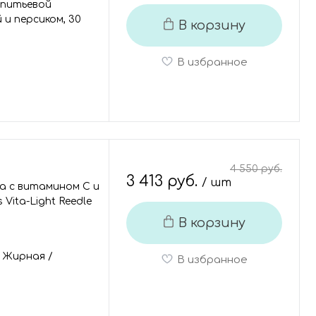
 питьевой
 и персиком, 30
В корзину
В избранное
4 550 руб.
3 413 руб.
/ шт
а с витамином С и
 Vita-Light Reedle
В корзину
/
Жирная
/
В избранное