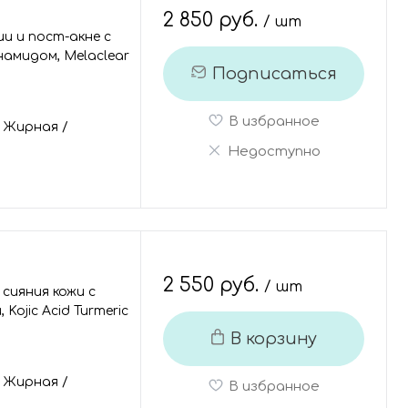
2 850 руб.
/ шт
ии и пост-акне с
амидом, Melaclear
Подписаться
В избранное
/
Жирная
/
Недоступно
2 550 руб.
/ шт
 сияния кожи с
ojic Acid Turmeric
В корзину
/
Жирная
/
В избранное