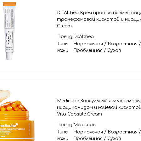
Dr. Althea Крем против пигментац
транексамовой кислотой и ниацин
Cream
Бренд
Dr.Althea
Типы
Нормальная
/
Возрастная
кожи
Проблемная
/
Сухая
Medicube Капсульный гель-крем для
ниацинамидом и койевой кислотой, K
Vita Capsule Cream
Бренд
Medicube
Типы
Нормальная
/
Возрастная
кожи
Проблемная
/
Сухая