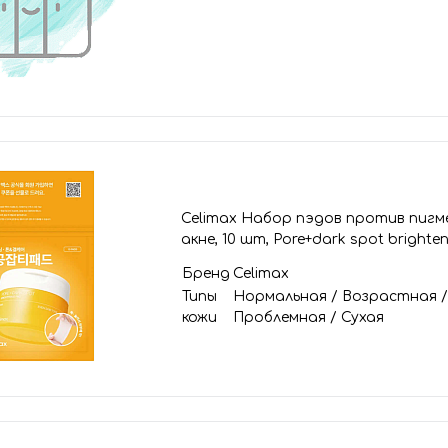
Celimax Набор пэдов против пигм
акне, 10 шт, Pore+dark spot brighte
Бренд
Celimax
Типы
Нормальная
/
Возрастная
кожи
Проблемная
/
Сухая