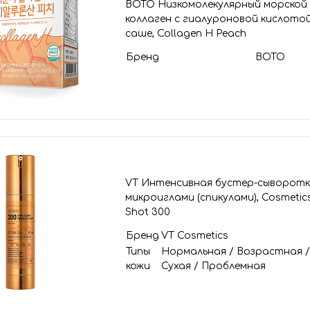
BOTO Низкомолекулярный морской
коллаген с гиалуроновой кислотой
саше, Collagen H Peach
Бренд
BOTO
VT Интенсивная бустер-сыворотк
микроиглами (спикулами), Cosmetics
Shot 300
Бренд
VT Cosmetics
Типы
Нормальная
/
Возрастная
кожи
Сухая
/
Проблемная