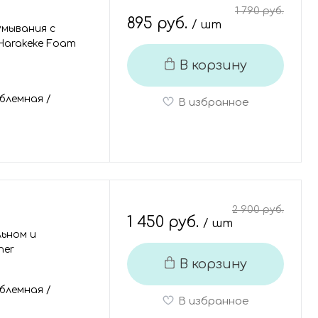
1 790 руб.
895 руб.
/ шт
умывания с
Harakeke Foam
В корзину
блемная
/
В избранное
2 900 руб.
1 450 руб.
/ шт
льном и
ner
В корзину
блемная
/
В избранное