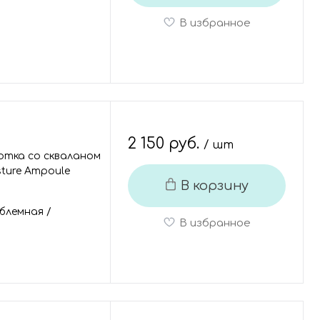
В избранное
2 150 руб.
/ шт
отка со скваланом
sture Ampoule
В корзину
блемная
/
В избранное