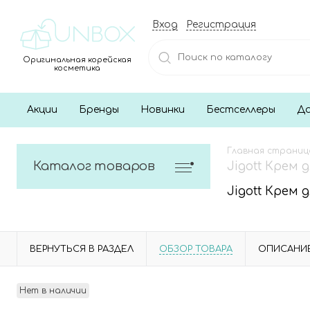
Вход
Регистрация
Оригинальная корейская
косметика
Акции
Бренды
Новинки
Бестселлеры
До
Главная страниц
Каталог товаров
Jigott Крем 
Jigott Крем 
ВЕРНУТЬСЯ В РАЗДЕЛ
ОБЗОР ТОВАРА
ОПИСАНИ
Нет в наличии