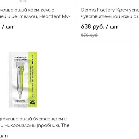
окаивающий крем-гель с
Derma Factory Крем усп
й и центеллой, Heartleaf My-
чувствительной кожи с
ng Cream
розой и цинком, Niacina
.
638 руб.
/ шт
/ шт
Cream
850 руб.
В корзину
В кор
дтягивающий бустер-крем с
и микроиглами (пробник), The
nal Shot Tightening Booster
 шт