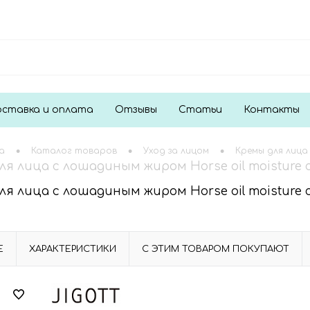
ставка и оплата
Отзывы
Статьи
Контакты
•
•
•
а
Каталог товаров
Уход за лицом
Кремы для лица
для лица с лошадиным жиром Horse oil moisture 
для лица с лошадиным жиром Horse oil moisture 
Е
ХАРАКТЕРИСТИКИ
С ЭТИМ ТОВАРОМ ПОКУПАЮТ