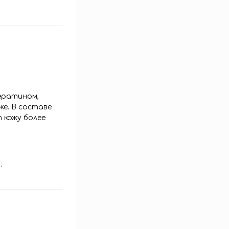
ератином,
е. В составе
 кожу более
.