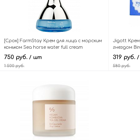
[Срок] FarmStay Крем для лица с морским
Jigott Кре
коньком Sea horse water full cream
гнездом Bird
750 руб.
319 руб.
/ шт
1 500 руб.
580 руб.
В корзину