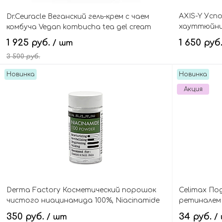
AXIS-Y Усп
Dr.Ceuracle Веганский гель-крем с чаем
хауттюйние
комбуча Vegan kombucha tea gel cream
Type Calmi
1 925 руб.
1 650 руб
/ шт
3 500 руб.
Новинка
Новинка
В корзину
Акция
Derma Factory Косметический порошок
Celimax По
чистого ниацинамида 100%, Niacinamide
ретиналем 
100 Powder
Vita-A Reti
350 руб.
34 руб.
/ шт
/
Tester