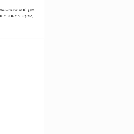
окаивающий для
 ниацинамидом,
mide 10% Calamine
зину