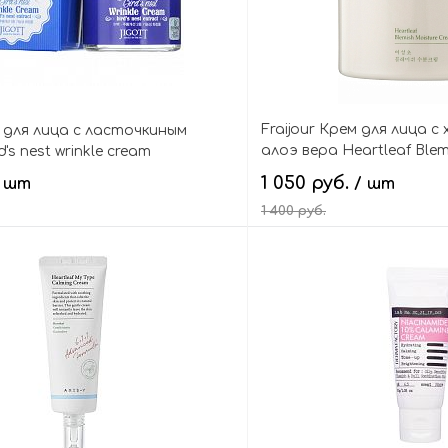
Fraijour Крем для лица 
м для лица с ласточкиным
алоэ вера Heartleaf Blem
's nest wrinkle cream
Cream
1 050 руб.
/ шт
/ шт
1 400 руб.
В корзину
В кор