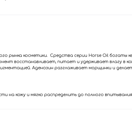
го рынка косметики. Средства серии Horse Oil богаты к
нент восстанавливает, питает и удерживает влагу в кож
пигментацией. Аденозин разглаживает морщинки и делает
сти на кожу и мягко распределить до полного впитывания