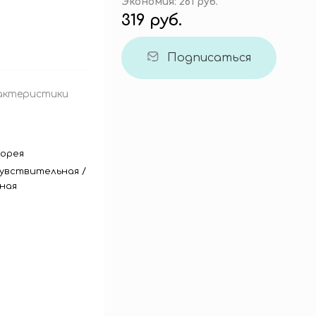
Экономия:
261 руб.
319 руб.
Подписаться
актеристики
орея
увствительная
/
ная