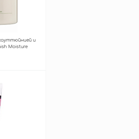
с хауттюйнией и
ish Moisture
зину