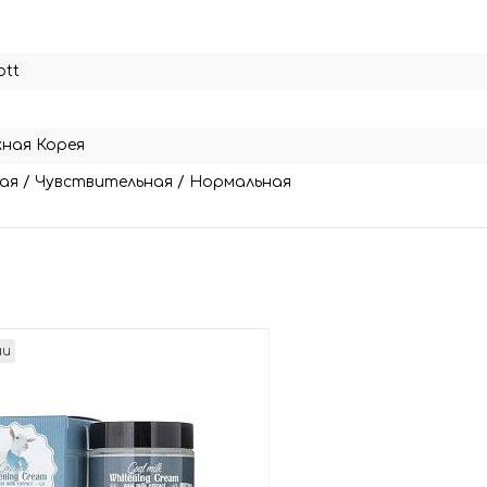
ott
ная Корея
ая
/
Чувствительная
/
Нормальная
ии