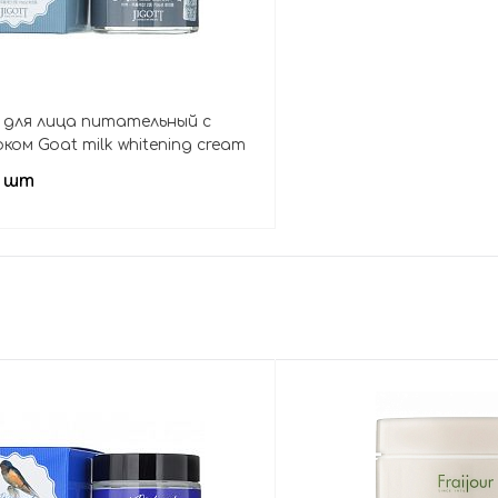
м для лица питательный с
ком Goat milk whitening cream
/ шт
Подписаться