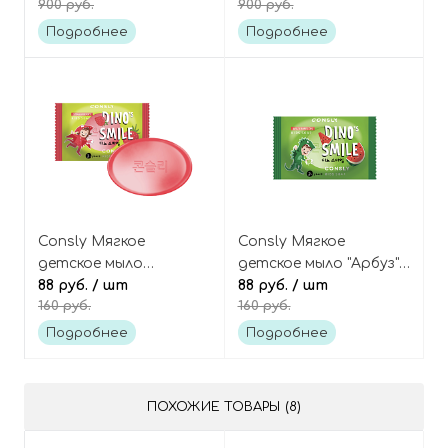
900 руб.
900 руб.
Cleansing Foam
базиликом, Wonder
«Clean&Peeling»
Food Basil and
Подробнее
Подробнее
Artichoke Refreshing
Wash-off Mask
Consly Мягкое
Consly Мягкое
детское мыло
детское мыло "Арбуз",
"Клубника", Dino's Smile
88 руб.
/ шт
Dino's Smile Watermelon
88 руб.
/ шт
160 руб.
160 руб.
Strawberry Kids Soap
Kids Soap
Подробнее
Подробнее
ПОХОЖИЕ ТОВАРЫ (8)