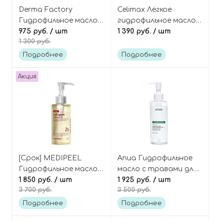
Derma Factory
Celimax Лёгкое
Гидрофильное масло
гидрофильное масло
для демакияжа с 5%
975 руб.
/ шт
для демакияжа и
1 390 руб.
/ шт
1 300 руб.
масла жожоба, Jojoba
глубокого очищения
5% cleansing oil
пор, Derma Nature
Подробнее
Подробнее
Fresh Blackhead
Jojoba Cleansing Oil
Акция
[Срок] MEDIPEEL
Anua Гидрофильное
Гидрофильное масло с
масло с травами для
коллагеном и
1 850 руб.
/ шт
глубокого очищения
1 925 руб.
/ шт
3 700 руб.
3 500 руб.
лактобактериями 2.0
пор, Heartleaf Pore
Red Lacto Collagen
Control Cleansing Oil
Подробнее
Подробнее
Cleansing Oil