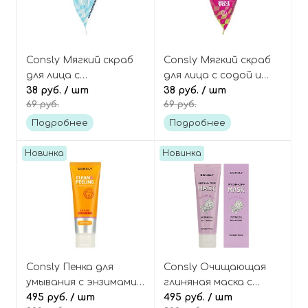
Consly Мягкий скраб
Consly Мягкий скраб
для лица с
для лица с содой и
гиалуроновой
38 руб.
/ шт
коллагеном
38 руб.
/ шт
69 руб.
69 руб.
кислотой и содой
(пирамидка), Mini To Go
(пирамидка), Mini To Go
Baking Soda &
Подробнее
Подробнее
Baking Soda &
Collagen Pore Scrub
Hyaluronic Acid Pore
Новинка
Новинка
Scrub
Consly Пенка для
Consly Очищающая
умывания с энзимами
глиняная маска с
и папаином, Enzyme
495 руб.
/ шт
артишоком и
495 руб.
/ шт