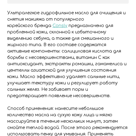
Ультралегкое гидрофильное масло для очищения и
снятия макияжа от популярного
корейского бренда
Consly
предназначено для
проблемной кожи, склонной к избыточному
выделению себума, а также для смешанного и
жирного типа. В его составе содержатся
активные компоненты: салициловая кислота для
борьбы с несовершенствами, витамин С как
антиоксидант, экстракты ромашки, гамамелиса и
центеллы азиатской для улучшения состояния
кожи. Масло эффективно удаляет сальные нити,
улучшает текстуру кожи и регулирует работу
сальных желез. Не забивает поры и
предотвращает появление несовершенств.
Способ применения: нанесите небольшое
количество масла на сухую кожу лица и мягко
массируйте в течение нескольких минут, затем
смойте теплой водой. После этого рекомендуется
использовать пенку для умывания. Применять