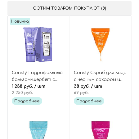
С ЭТИМ ТОВАРОМ ПОКУПАЮТ (8)
Новинка
Consly Гидрофильный
Consly Скраб для лица
бальзам-щербет с
с черным сахаром и
коллагеном и LHA-
1 238 руб.
/ шт
грецким орехом
38 руб.
/ шт
2 250 руб.
69 руб.
кислотой, Collagen
(пирамидка), Mini To Go
Camellia LHA
Black Sugar & Walnut
Подробнее
Подробнее
Cleansing Balm
Face Scrub