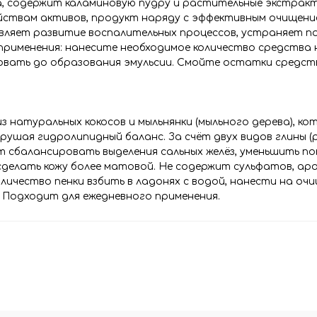
а, содержит каламиновую пудру и растительные экстракт
ствам активов, продукт наряду с эффективным очищени
авляет развитие воспалительных процессов, устраняет 
применения: нанесите необходимое количество средства н
овать до образования эмульсии. Смойте остатки средст
натуральных кокосов и мыльнянки (мыльного дерева), ко
рушая гидролипидный баланс. За счёт двух видов глины (
т сбалансировать выделения сальных желёз, уменьшить п
, сделать кожу более матовой. Не содержит сульфатов, а
личество пенки взбить в ладонях с водой, нанести на оч
. Подходит для ежедневного применения.