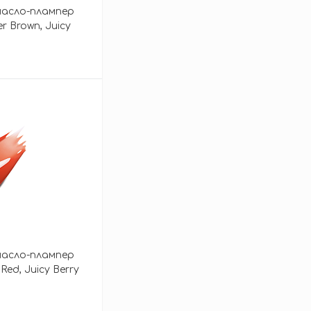
асло-плампер
r Brown, Juicy
lam Max
зину
асло-плампер
Red, Juicy Berry
ax