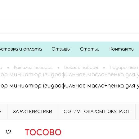
ставка и оплата
Отзывы
Статьи
Контакты
•
•
•
а
Каталог товаров
Боксы и наборы
Подарочные 
р миниатюр (гидрофильное масло+пенка для умы
р миниатюр (гидрофильное масло+пенка для умы
Е
ХАРАКТЕРИСТИКИ
С ЭТИМ ТОВАРОМ ПОКУПАЮТ