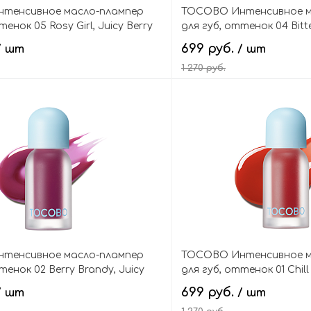
тенсивное масло-плампер
TOCOBO Интенсивное м
тенок 05 Rosy Girl, Juicy Berry
для губ, оттенок 04 Bitte
p Oil Glam Max
Berry Plumping Lip Oil G
699 руб.
/ шт
/ шт
1 270 руб.
В корзину
В кор
тенсивное масло-плампер
TOCOBO Интенсивное м
тенок 02 Berry Brandy, Juicy
для губ, оттенок 01 Chill 
ing Lip Oil Glam Max
Plumping Lip Oil Glam M
699 руб.
/ шт
/ шт