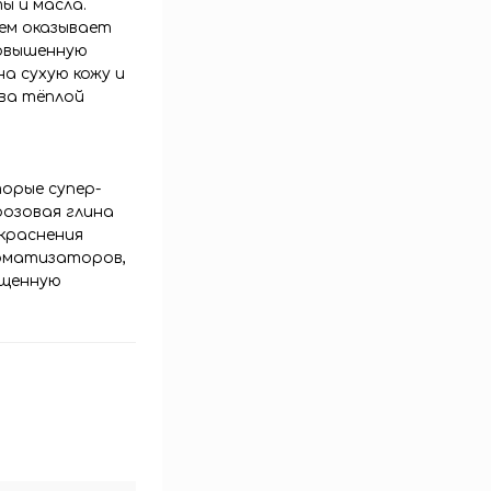
ы и масла.
ем оказывает
повышенную
а сухую кожу и
ва тёплой
торые супер-
розовая глина
окраснения
роматизаторов,
ищенную