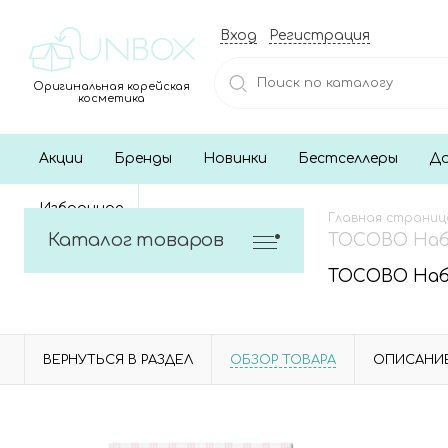
Вход
Регистрация
Оригинальная корейская
косметика
Акции
Бренды
Новинки
Бестселлеры
До
Избранное
Главная страниц
Каталог товаров
TOCOBO Набо
TOCOBO Набо
ВЕРНУТЬСЯ В РАЗДЕЛ
ОБЗОР ТОВАРА
ОПИСАНИ