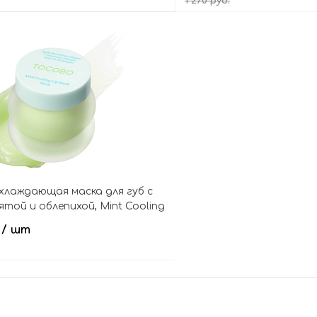
1 270 руб.
В корзину
В кор
лаждающая маска для губ с
ятой и облепихой, Mint Cooling
.
/ шт
В корзину