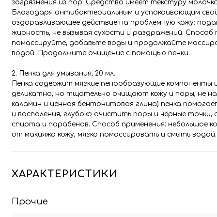
загрязнения из пор. Средство имеет текстуру молочк
Благодаря антибактериальным и успокаивающим свой
оздоравливающее действие на проблемную кожу: под
жирность, не вызывая сухости и раздражений. Способ 
помассируйте, добавьте воды и продолжайте массир
водой. Продолжите очищение с помощью пенки.
2. Пенка для умывания, 20 мл.
Пенка содержит мягкие пенообразующие компоненты из 
деликатно, но тщательно очищают кожу и поры, не на
каламин и ценная бентонитовая глина) пенка помогае
и воспаления, глубоко очистить поры и чёрные точки
спирта и парабенов. Способ применения: небольшое ко
от макияжа кожу, мягко помассировать и смыть водой
ХАРАКТЕРИСТИКИ
Прочие