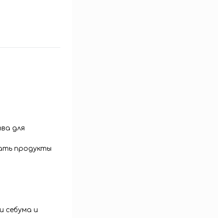
ва для
вать продукты
и себума и