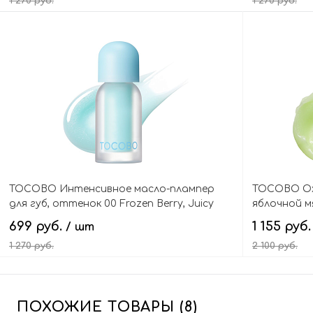
1 270 руб.
1 270 руб.
В корзину
TOCOBO Интенсивное масло-плампер
TOCOBO Ох
для губ, оттенок 00 Frozen Berry, Juicy
яблочной м
Berry Plumping Lip Oil Glam Max
Lip Mask
699 руб.
1 155 руб
/ шт
1 270 руб.
2 100 руб.
В корзину
ПОХОЖИЕ ТОВАРЫ (8)