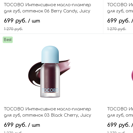
TOCOBO Интенсивное масло-плампер
TOCOBO Ин
для губ, оттенок 06 Berry Candy, Juicy
для губ, от
Berry Plumping Lip Oil Glam Max
Plumping Li
699 руб.
699 руб.
/ шт
1 270 руб.
1 270 руб.
Best
В корзину
TOCOBO Интенсивное масло-плампер
TOCOBO Ин
для губ, оттенок 03 Black Cherry, Juicy
для губ, от
Berry Plumping Lip Oil Glam Max
Berry Plump
699 руб.
699 руб.
/ шт