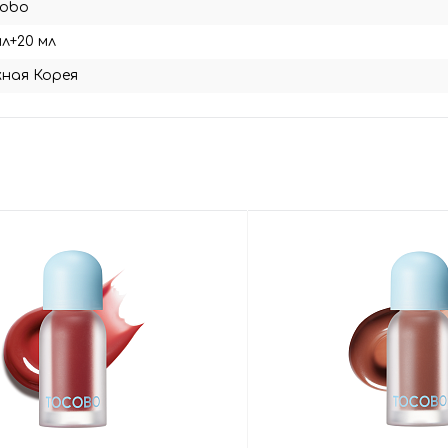
cobo
мл+20 мл
ная Корея