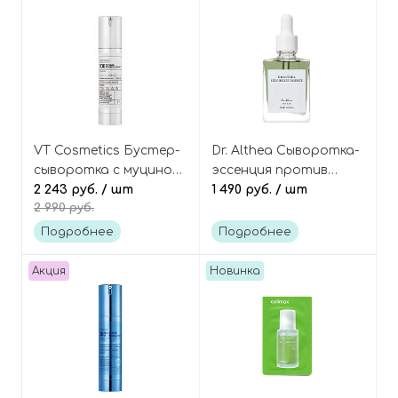
VT Cosmetics Бустер-
Dr. Althea Сыворотка-
сыворотка с муцином
эссенция против
улитки и микроиглами
2 243 руб.
/ шт
купероза с 85%
1 490 руб.
/ шт
2 990 руб.
(спикулами), Snail
центеллы, Pro Lab Skin
Reedle Shot 100B
Relief Essence
Подробнее
Подробнее
Акция
Новинка