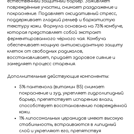
естественный защитный барьер. Заживляет
повреждённые участки, снимает раздражение и
покраснение. Подавляет оксидативный стресс,
поддерживает гладкий рельеф и бархатистую
текстуру кожи. Формула основана на 73% комбуче,
которая представляет собой экстракт
ферментированного чёрного чая. Комбуча
обеспечивает мощную антиоксидантную защиту
клеток от свободных радикалов,
восстанавливает, придаёт здоровое сияние и
замедляет процесс старения.
Дополнительные действующие компоненты:
5% пантенола (витамин B5) снимает
покраснение и зуд, укрепляет гидролипидный
барьер, препятствует испарению влаги,
способствует восстановлению повреждённой
кожи.
1% липосомальных церамидов имеют высокую
стабильность, встраиваются в липидный
слой и укрепляют его, препятствуя