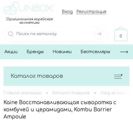
Вход
Регистрация
Оригинальная корейская
косметика
0
Акции
Бренды
Новинки
Бестселлеры
Каталог товаров
•
•
Главная страница
Каталог товаров
Уход за лицом
Kaine Восстанавливающая cыворотка с
комбучей и церамидами, Kombu Barrier
Ampoule