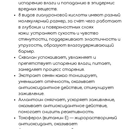
испарению влаги и попаданию в эпидермис
вредных веществ.
8 видов гиалуроновой кислоты имеют разный
молекулярный размер, за счёт чего работают
в глубоких и поверхностных слоях
кожи: устраняют сухость и чувство
стянутости, поддерживают эластичность и
упругость, образуют влагоудерживающий
барьер.
Сквалан успокаивает, увлажняет и
препятствует испарению влаги, питает,
замедляет процесс старения.
Экстракт семян какао тонизирует,
уменьшает отёчность, оказывает
антиоксидантное действие, стимулирует
заживление.
Аллантоин смягчает, ускоряет заживление,
оказывает антиоксидантное действие,
помогает снизить реактивность.
Токоферол (витамин E) — жирорастворимый
антиоксидант, оказывает