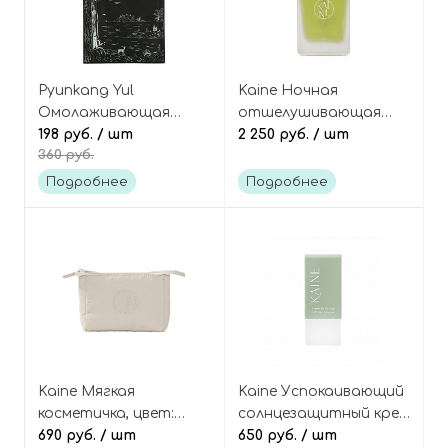
Pyunkang Yul
Kaine Ночная
Омолаживающая
отшелушивающая
тканевая маска с чаем
198 руб.
/ шт
сыворотка для лица с
2 250 руб.
/ шт
360 руб.
комбуча, Black Tea
кислотами и
Revitalizing Mask Pack
розмарином,
Подробнее
Подробнее
Rosemary AHA Night
Serum
Kaine Мягкая
Kaine Успокаивающий
косметичка, цвет:
солнцезащитный крем
бежевый
690 руб.
/ шт
для чувствительной
650 руб.
/ шт