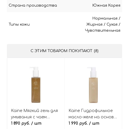
Страна производства
Южная Корея
Нормальная
/
Типы кожи
Жирная
/
Сухая
/
Чувствительная
С ЭТИМ ТОВАРОМ ПОКУПАЮТ (8)
Kaine Мягкий гель для
Kaine Гидрофильное
умывания с чаем
масло-желе на основе
комбуча и
1 890 руб.
/ шт
чая комбуча, Kombu
1 990 руб.
/ шт