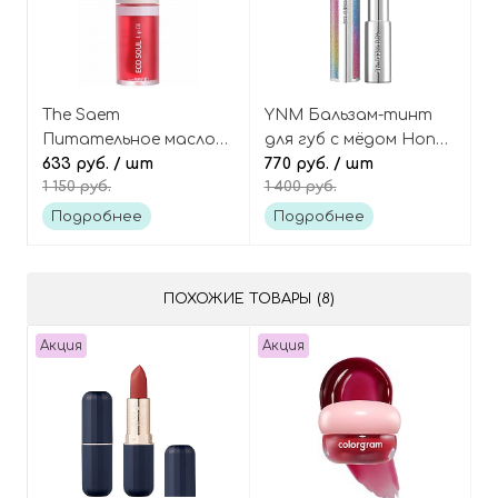
The Saem
YNM Бальзам-тинт
Питательное масло
для губ с мёдом Honey
для губ с ягодами Eco
633 руб.
/ шт
lip balm rainbow
770 руб.
/ шт
1 150 руб.
1 400 руб.
soul lip oil
Подробнее
Подробнее
ПОХОЖИЕ ТОВАРЫ (8)
Акция
Акция