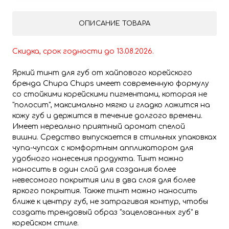
ОПИСАНИЕ ТОВАРА
Скидка,
срок годности до 13.08.2026.
Яркий тинт для губ от хайпового корейского
бренда Chupa Chups имеет современную формулу
со стойкими корейскими пигментами, которая не
"полосит", максимально мягко и гладко ложится на
кожу губ и держится в течение долгого времени.
Имеет нереально приятный аромат спелой
вишни. Средство выпускается в стильных упаковках
чупа-чупсах с комфортным аппликатором для
удобного нанесения продукта. Тинт можно
наносить в один слой для создания более
невесомого покрытия или в два слоя для более
яркого покрытия. Также тинт можно наносить
ближе к центру губ, не затрагивая контур, чтобы
создать трендовый образ "зацелованных губ" в
корейском стиле.