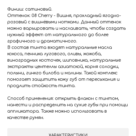
Финиш: сатиновый.
Оттенок: 08 Cherry - Вишня, прохладный ягодно-
розовый с вишнёвыми нотками. Данный оттенок
можно варьировать и наслаивать, чтобы создать
нужный эффект от натурального до более
графичного и драматичного.
В состав тинта входят натуральные масла
кокоса, пенника лугового, оливы, жожоба,
виноградных косточек, шиповника, натуральные
экстракты центеллы азиатской, корня солодки,
полыни, гинкго билоба и малины. Такой комплекс
помогает защитить кожу губ от пересыхания и
продлить стойкость тинта.
Способ применения: открыть флакон с тинтом,
нанести и распределить на сухие губы при помощи
аппликатора. Также можно использовать в
качестве румян.
ХАРАКТЕРИСТИКИ