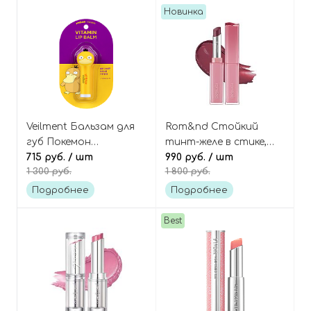
Новинка
Veilment Бальзам для
Rom&nd Стойкий
губ Покемон
тинт-желе в стике,
«Псайдак» Pokemon
715 руб.
/ шт
оттенок 06 In Vinery,
990 руб.
/ шт
1 300 руб.
1 800 руб.
Psyduck Vitamin Lip
Sheer Tinted Stick
Balm
Подробнее
Подробнее
Best