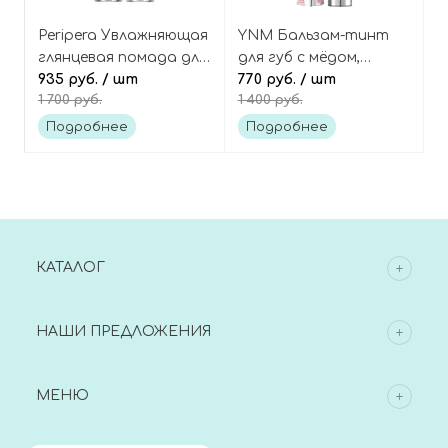
Peripera Увлажняющая
YNM Бальзам-тинт
глянцевая помада для
для губ с мёдом,
губ, оттенок 01 Pink
935 руб.
/ шт
оттенок Light Pink
770 руб.
/ шт
1 700 руб.
1 400 руб.
Genre, Ink Mood Glowy
Honey Lip Balm
Balm
Подробнее
Подробнее
КАТАЛОГ
НАШИ ПРЕДЛОЖЕНИЯ
МЕНЮ