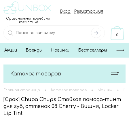
Вход
Регистрация
Оригинальная корейская
косметика
0
Акции
Бренды
Новинки
Бестселлеры
Каталог товаров
•
•
•
Главная страница
Каталог товаров
Макияж
Гу
[Срок] Chupa Chups Стойкая помада-тинт
для губ, оттенок 08 Cherry - Вишня, Locker
Lip Tint