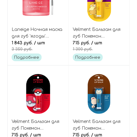
Laneige Ночная маска
Veilment Бальзам для
для губ 'ягоды'
губ Покемон
(полноразмерная 20
1 843 руб.
/ шт
«Псайдак» Pokemon
715 руб.
/ шт
3 350 руб.
1 300 руб.
гр) Lip Sleeping Mask
Psyduck Vitamin Lip
Berry
Balm
Подробнее
Подробнее
Veilment Бальзам для
Veilment Бальзам для
губ Покемон
губ Покемон
«Покебол» Pokemon
715 руб.
/ шт
«Снорлакс» Pokemon
715 руб.
/ шт