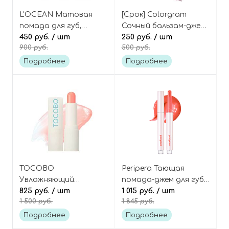
L'OCEAN Матовая
[Срок] Colorgram
помада для губ,
Сочный бальзам-джем
оттенок 04 Natural
450 руб.
/ шт
для губ, оттенок 08
250 руб.
/ шт
900 руб.
500 руб.
Cherry, Reve Matt Stick
Plum Jam, Tintin Dory
Lip Jam
Подробнее
Подробнее
TOCOBO
Peripera Тающая
Увлажняющий
помада-джем для губ,
оттеночный бальзам
825 руб.
/ шт
оттенок 01 Peach
1 015 руб.
/ шт
1 500 руб.
1 845 руб.
для губ, оттенок 001
Fondue, Heart Jam
Coral Water, Glow Ritual
Glow Lip
Подробнее
Подробнее
Lip Balm