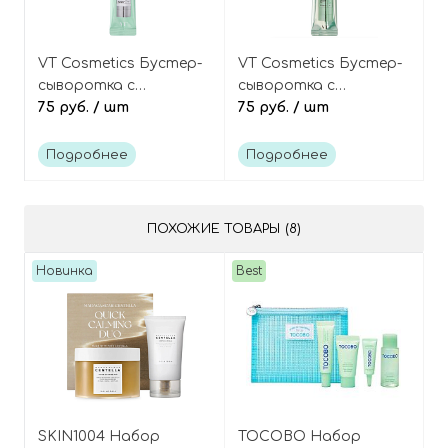
VT Cosmetics Бустер-
VT Cosmetics Бустер-
сыворотка с
сыворотка с
микроиглами
75 руб.
/ шт
ретинолом и
75 руб.
/ шт
(спикулами) и
микроиглами
центеллой азиатской
(спикулами) (в мини-
Подробнее
Подробнее
(в мини-саше), Reedle
саше), Reti-A Reedle
Shot 100 Mini
Shot 100 Mini
ПОХОЖИЕ ТОВАРЫ (8)
Новинка
Best
SKIN1004 Набор
TOCOBO Набор