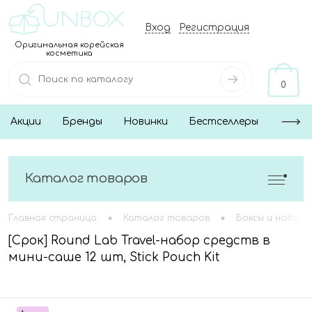
Вход
Регистрация
Оригинальная корейская
косметика
0
Акции
Бренды
Новинки
Бестселлеры
Каталог товаров
•
•
Главная страница
Каталог товаров
Боксы и наборы
[Срок] Round Lab Travel-набор средств в
мини-саше 12 шт, Stick Pouch Kit