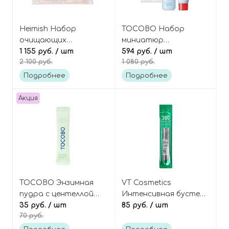
Heimish Набор
TOCOBO Набор
очищающих
миниатюр
миниатюр для всех
1 155 руб.
/ шт
(гидрофильное
594 руб.
/ шт
2 100 руб.
1 080 руб.
типов кожи 4
масло+пенка для
средства, Cleansing
умывания), Double
Подробнее
Подробнее
Set
Cleanser Mini Duo
Акция
TOCOBO Энзимная
VT Cosmetics
пудра с центеллой
Интенсивная бустер-
азиатской и зелёным
35 руб.
/ шт
сыворотка с
85 руб.
/ шт
70 руб.
чаем (в мини-саше),
микроиглами
Cica Calming Powder
(спикулами) и