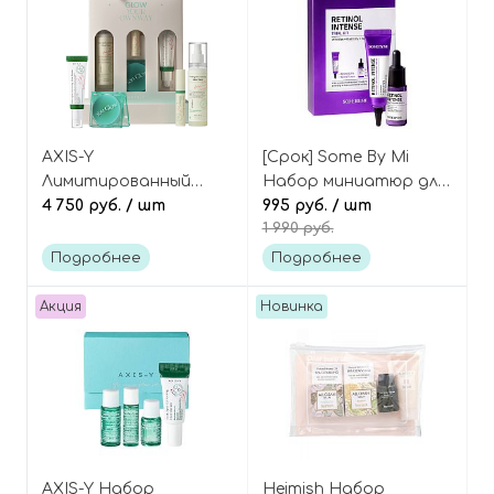
AXIS-Y
[Срок] Some By Mi
Лимитированный
Набор миниатюр для
набор
4 750 руб.
/ шт
лица с ретинолом, 2
995 руб.
/ шт
1 990 руб.
полноразмерных
средства, Retinol
средств-
Intense Trial Kit
Подробнее
Подробнее
бестселлеров для
лица, Glow Your Own
Акция
Новинка
Way Limited Edition Set
AXIS-Y Набор
Heimish Набор