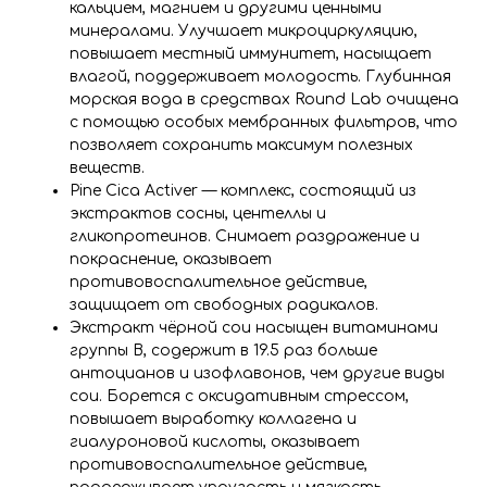
кальцием, магнием и другими ценными
минералами. Улучшает микроциркуляцию,
повышает местный иммунитет, насыщает
влагой, поддерживает молодость. Глубинная
морская вода в средствах Round Lab очищена
с помощью особых мембранных фильтров, что
позволяет сохранить максимум полезных
веществ.
Pine Cica Activer — комплекс, состоящий из
экстрактов сосны, центеллы и
гликопротеинов. Снимает раздражение и
покраснение, оказывает
противовоспалительное действие,
защищает от свободных радикалов.
Экстракт чёрной сои насыщен витаминами
группы B, содержит в 19.5 раз больше
антоцианов и изофлавонов, чем другие виды
сои. Борется с оксидативным стрессом,
повышает выработку коллагена и
гиалуроновой кислоты, оказывает
противовоспалительное действие,