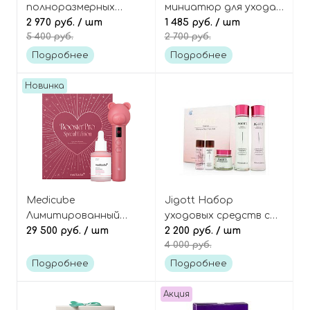
полноразмерных
миниатюр для ухода
средств для
2 970 руб.
/ шт
за кожей с центеллой
1 485 руб.
/ шт
5 400 руб.
2 700 руб.
увлажнения кожи
азиатской, 4
(пэды+крем),
средства, Cica
Подробнее
Подробнее
Madagascar Centella
Calming Travel Kit
Quick Calming Duo
Новинка
Medicube
Jigott Набор
Лимитированный
уходовых средств с
набор (микротоковый
29 500 руб.
/ шт
гиалуроновой
2 200 руб.
/ шт
4 000 руб.
аппарат+сыворотка+колпачок),
кислотой Essence
Booster Pro Special
moisture skin care 3set
Подробнее
Подробнее
Edition Set
Акция