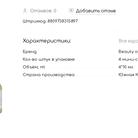
Отзывов: 0
Добавить отзыв
Штрихкод:
8809738315897
Характеристики:
Все хар
Бренд
Beauty o
Кол-во штук в упаковке
4 мини-
Объём, ml
4*10 мл
Страна производства
Южная К