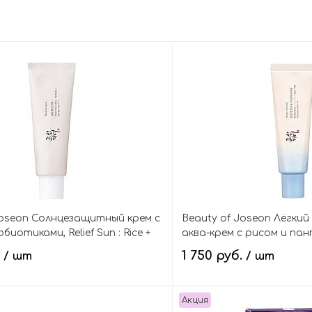
Joseon Солнцезащитный крем с
Beauty of Joseon Лёгки
биотиками, Relief Sun : Rice +
аква-крем с рисом и пант
SPF50+ PA++++
Sun Aqua-fresh Rice+B5 S
.
1 750 руб.
/ шт
/ шт
Акция