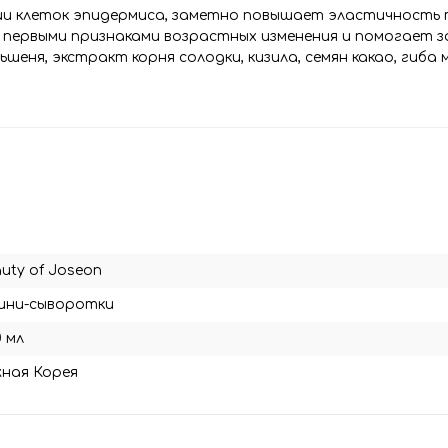
ии клеток эпидермиса, заметно повышает эластичность 
 первыми признаками возрастных изменения и помогает 
еня, экстракт корня солодки, кизила, семян какао, гиба 
uty of Joseon
мини-сыворотки
0 мл
ная Корея