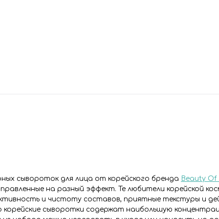
ярных сывороток для лица от корейского бренда
Beauty Of
правленные на разный эффект. Те любители корейской кос
ктивность и чистоту составов, приятные текстуры и д
но корейские сыворотки содержат наибольшую концентра