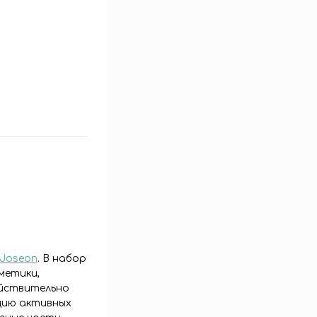
 Joseon
. В набор
метики,
ействительно
цию активных