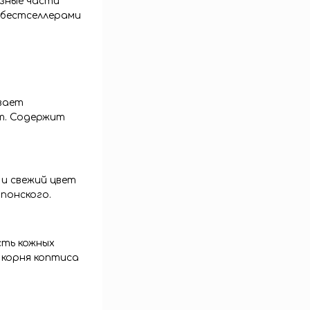
азные части
с бестселлерами
вает
т. Содержит
и свежий цвет
понского.
сть кожных
 корня коптиса