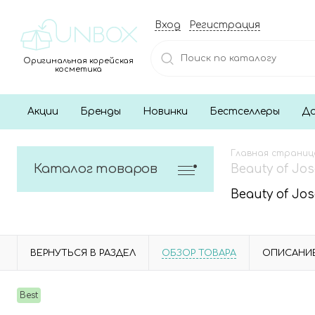
Вход
Регистрация
Оригинальная корейская
косметика
Акции
Бренды
Новинки
Бестселлеры
До
Главная страниц
Каталог товаров
Beauty of J
Beauty of J
ВЕРНУТЬСЯ В РАЗДЕЛ
ОБЗОР ТОВАРА
ОПИСАНИ
Best