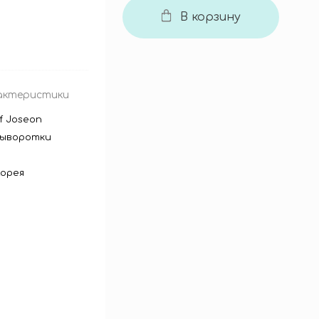
В корзину
актеристики
f Joseon
сыворотки
орея