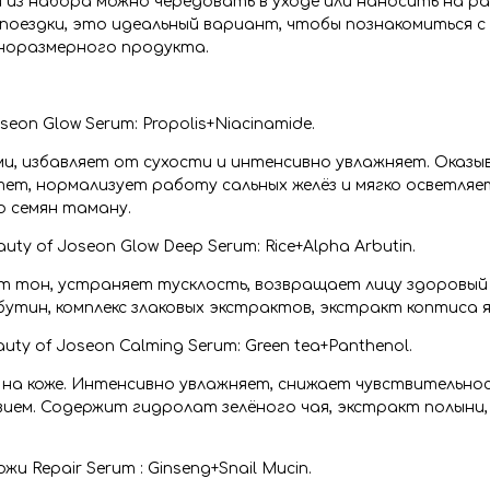
 из набора можно чередовать в уходе или наносить на р
 в поездки, это идеальный вариант, чтобы познакомиться 
лноразмерного продукта.
eon Glow Serum: Propolis+Niacinamide.
, избавляет от сухости и интенсивно увлажняет. Оказы
ет, нормализует работу сальных желёз и мягко осветляе
о семян таману.
y of Joseon Glow Deep Serum: Rice+Alpha Arbutin.
т тон, устраняет тусклость, возвращает лицу здоровый 
утин, комплекс злаковых экстрактов, экстракт коптиса я
 of Joseon Calming Serum: Green tea+Panthenol.
 на коже. Интенсивно увлажняет, снижает чувствительно
ем. Содержит гидролат зелёного чая, экстракт полыни,
 Repair Serum : Ginseng+Snail Mucin.