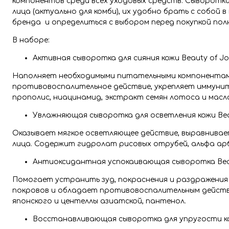
компонентов среди всех уходовых средств. Сыворотки
лица (актуально для комби), их удобно брать с собой
бренда и определиться с выбором перед покупкой по
В наборе:
Активная сыворотка для сияния кожи Beauty of Jos
Наполняет необходимыми питательными компонентами
противовоспалительное действие, укрепляет иммунит
прополис, ниацинамид, экстракт семян лотоса и масл
Увлажняющая сыворотка для осветления кожи Beaut
Оказывает мягкое осветляющее действие, выравнивае
лица. Содержит гидролат рисовых отрубей, альфа арб
Антиоксидантная успокаивающая сыворотка Beauty
Помогает устранить зуд, покраснения и раздражения
покровов и обладает противовоспалительным действи
японского и центеллы азиатской, пантенол.
Восстанавливающая сыворотка для упругости кожи