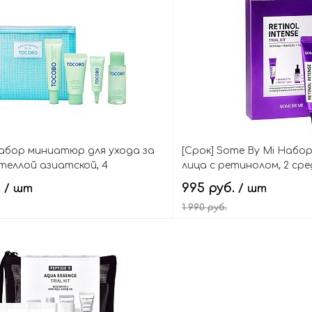
В корзину
В кор
бор миниатюр для ухода за
[Срок] Some By Mi Набо
нтеллой азиатской, 4
лица с ретинолом, 2 сре
ica Calming Travel Kit
Intense Trial Kit
.
995 руб.
/ шт
/ шт
1 990 руб.
В корзину
В кор