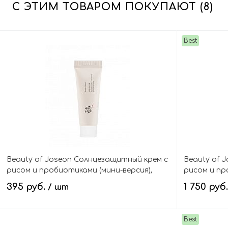
С ЭТИМ ТОВАРОМ ПОКУПАЮТ (8)
Best
Beauty of Joseon Солнцезащитный крем с
Beauty of 
рисом и пробиотиками (мини-версия),
рисом и про
Relief Sun : Rice + Probiotics SPF50+ PA++++
Probiotics 
395 руб.
1 750 руб
/ шт
Mini
Best