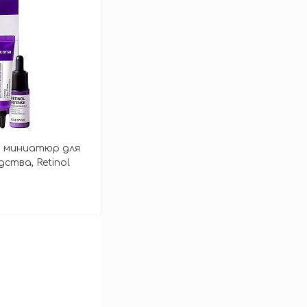
зину
р миниатюр для
дства, Retinol
зину