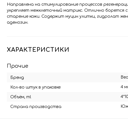
Направлена на стимулирование процессов регенерац
укрепляет межклеточный матрикс. Отлично борется с
старение кожи. Содержит муцин улитки, гидролат женьш
аденозин.
ХАРАКТЕРИСТИКИ
Прочие
Bea
Бренд
4 
Кол-во штук в упаковке
4*1
Объём, ml
Юж
Страна производства