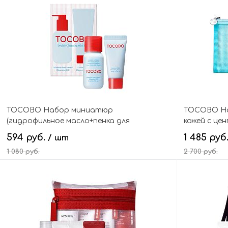
В корзину
TOCOBO Набор миниатюр
TOCOBO На
(гидрофильное масло+пенка для
кожей с це
умывания), Double Cleanser Mini Duo
средства, C
594 руб.
1 485 руб
/ шт
1 080 руб.
2 700 руб.
В корзину