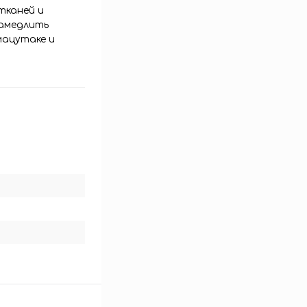
тканей и
замедлить
мацутаке и