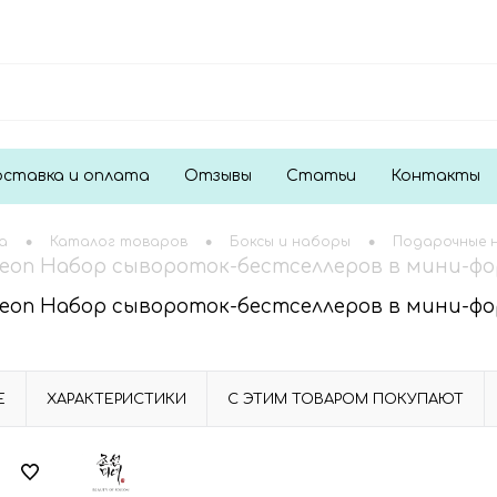
ставка и оплата
Отзывы
Статьи
Контакты
•
•
•
а
Каталог товаров
Боксы и наборы
Подарочные 
oseon Набор сывороток-бестселлеров в мини-фор
oseon Набор сывороток-бестселлеров в мини-фор
Е
ХАРАКТЕРИСТИКИ
С ЭТИМ ТОВАРОМ ПОКУПАЮТ